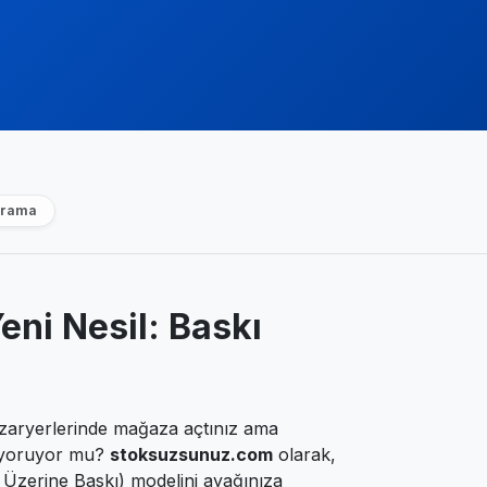
arama
eni Nesil: Baskı
zaryerlerinde mağaza açtınız ama
i yoruyor mu?
stoksuzsunuz.com
olarak,
Üzerine Baskı) modelini ayağınıza