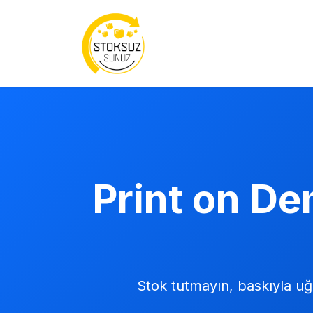
Print on De
Stok tutmayın, baskıyla uğr