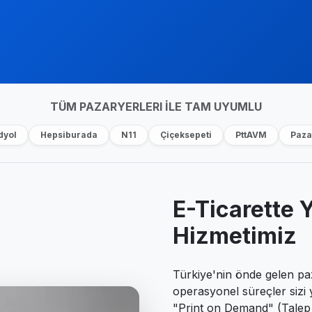
TÜM PAZARYERLERI İLE TAM UYUMLU
dyol
Hepsiburada
N11
Çiçeksepeti
PttAVM
Paz
E-Ticarette Y
Hizmetimiz
Türkiye'nin önde gelen pa
operasyonel süreçler siz
"Print on Demand" (Talep 