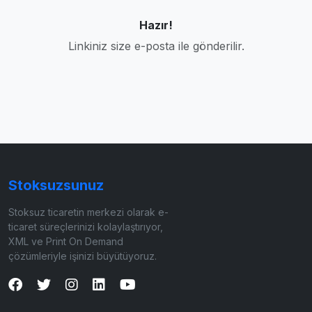
Hazır!
Linkiniz size e-posta ile gönderilir.
Stoksuzsunuz
Stoksuz ticaretin merkezi olarak e-
ticaret süreçlerinizi kolaylaştırıyor,
XML ve Print On Demand
çözümleriyle işinizi büyütüyoruz.